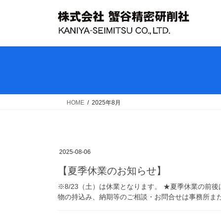
コ
ナ
ン
ビ
テ
ゲ
ン
ー
ツ
シ
へ
ョ
ス
ン
キ
に
ッ
移
HOME
2025年8月
プ
動
2025-08-06
【夏季休業のお知らせ】
※8/23（土）は休業となります。 ★夏季休業の前
物の持込み、納期等のご相談・お問合せは事務所ま