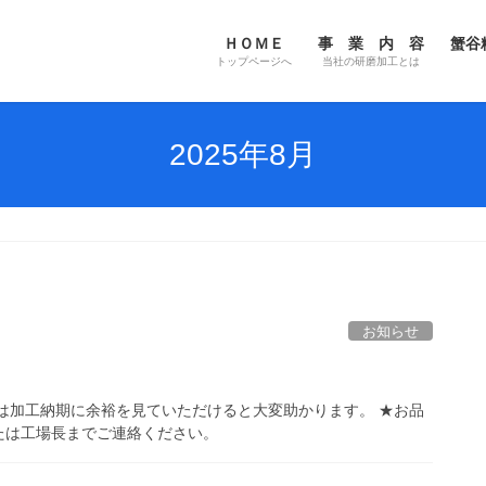
ＨＯＭＥ
事 業 内 容
蟹谷
トップページへ
当社の研磨加工とは
2025年8月
お知らせ
後は加工納期に余裕を見ていただけると大変助かります。 ★お品
たは工場長までご連絡ください。